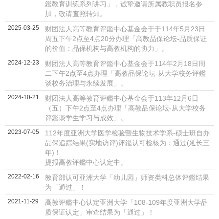
鑑教育训练系列讲习」，诚挚邀请所属教职员报名参
加，敬请查照转知。
2025-03-25
财团法人高等教育评鑑中心基金会于于114年5月23日
周五下午2点至4点20分办理「高教品保论坛-品质保证
的价值：品保机构与高教机构的协力」。
2024-12-23
财团法人高等教育评鑑中心基金会于114年2月18日周
二下午2点至4点办理「高教品保论坛-从大学校务评鑑
谈校务治理与永续发展」。
2024-10-21
财团法人高等教育评鑑中心基金会于113年12月6日
（五）下午2点至4点办理「高教品保论坛-从大学校务
评鑑谈学生学习与成效」。
2023-07-05
112年度亚洲大学医学检验暨生物技术学系-硕士班自办
品保追踪结果(实地访评)评鑑认可检核为：通过(延长三
年)！
提报高教评鑑中心认定中。
2022-02-16
教育部认可亚洲大学「幼儿园」师资类科总体评鑑结果
为「通过」！
2021-11-29
高教评鑑中心认定亚洲大学「108-109年度亚洲大学品
质保证认定」审查结果为「通过」！