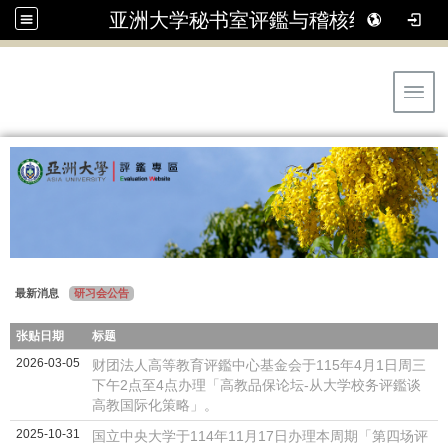
亚洲大学秘书室评鑑与稽核组
Toggl
最新消息
研习会公告
张贴日期
标题
2026-03-05
财团法人高等教育评鑑中心基金会于115年4月1日周三
下午2点至4点办理「高教品保论坛-从大学校务评鑑谈
高教国际化策略」。
2025-10-31
国立中央大学于114年11月17日办理本周期「第四场评