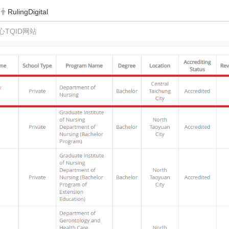
RulingDigital
TQID网站