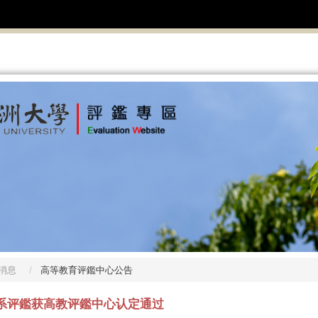
消息
高等教育评鑑中心公告
理系评鑑获高教评鑑中心认定通过