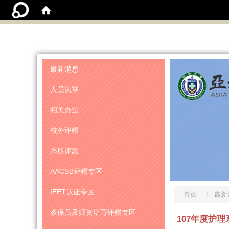
:::
最新消息
人员执掌
相关办法
校务评鑑
系所评鑑
AACSB评鑑专区
IEET认证专区
首页
最新
教保员及师资培育评鑑专区
107年度护