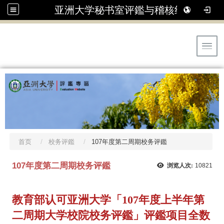
亚洲大学秘书室评鑑与稽核组
Toggl
首页
校务评鑑
107年度第二周期校务评鑑
107年度第二周期校务评鑑
浏览人次:
10821
教育部认可亚洲大学
「107年度上半年第
二周期大学校院校务评鑑」
评鑑项目全数