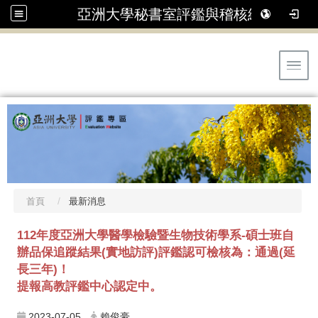
亞洲大學秘書室評鑑與稽核組
Toggl
首頁
最新消息
112年度亞洲大學醫學檢驗暨生物技術學系-碩士班自
辦品保追蹤結果(實地訪評)評鑑認可檢核為：通過(延
長三年)！
提報高教評鑑中心認定中。
2023-07-05
賴俊豪