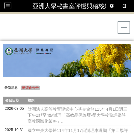
亞洲大學秘書室評鑑與稽核組
Toggl
最新消息
研習會公告
張貼日期
標題
2026-03-05
財團法人高等教育評鑑中心基金會於115年4月1日週三
下午2點至4點辦理「高教品保論壇-從大學校務評鑑談
高教國際化策略」。
2025-10-31
國立中央大學於114年11月17日辦理本週期「第四場評