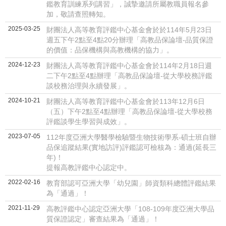
鑑教育訓練系列講習」，誠摯邀請所屬教職員報名參
加，敬請查照轉知。
2025-03-25
財團法人高等教育評鑑中心基金會於於114年5月23日
週五下午2點至4點20分辦理「高教品保論壇-品質保證
的價值：品保機構與高教機構的協力」。
2024-12-23
財團法人高等教育評鑑中心基金會於114年2月18日週
二下午2點至4點辦理「高教品保論壇-從大學校務評鑑
談校務治理與永續發展」。
2024-10-21
財團法人高等教育評鑑中心基金會於113年12月6日
（五）下午2點至4點辦理「高教品保論壇-從大學校務
評鑑談學生學習與成效」。
2023-07-05
112年度亞洲大學醫學檢驗暨生物技術學系-碩士班自辦
品保追蹤結果(實地訪評)評鑑認可檢核為：通過(延長三
年)！
提報高教評鑑中心認定中。
2022-02-16
教育部認可亞洲大學「幼兒園」師資類科總體評鑑結果
為「通過」！
2021-11-29
高教評鑑中心認定亞洲大學「108-109年度亞洲大學品
質保證認定」審查結果為「通過」！