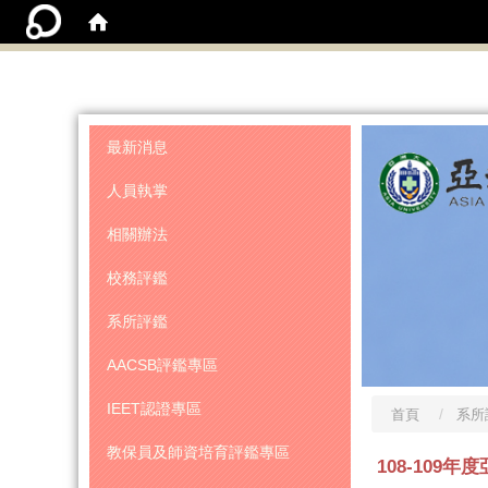
:::
最新消息
人員執掌
相關辦法
校務評鑑
系所評鑑
AACSB評鑑專區
IEET認證專區
首頁
系所
教保員及師資培育評鑑專區
108-109