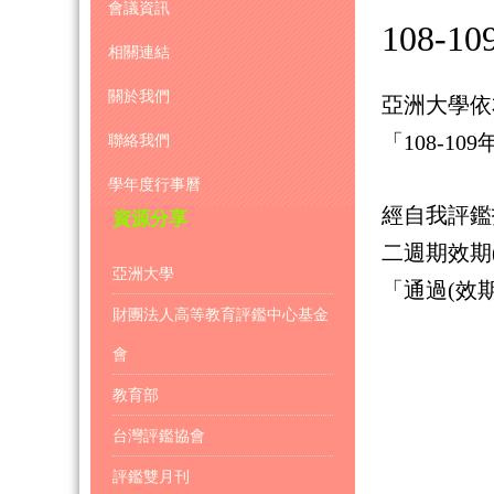
會議資訊
108-10
相關連結
關於我們
亞洲大學依
「108-
聯絡我們
學年度行事曆
經自我評鑑
資源分享
二週期效期(
亞洲大學
「通過(效期
財團法人高等教育評鑑中心基金
會
教育部
台灣評鑑協會
評鑑雙月刊