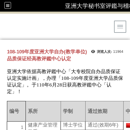
亚洲大学秘书室评鑑与稽
Toggl
108-109年度亚洲大学自办(教学单位)
浏览人次:
11964
品质保证经高教评鑑中心认定
亚洲大学依据高教评鑑中心「大专校院自办品质保证
认定实施计画」，办理「108-109年度亚洲大学品质保
证认定」。于110年6月28日获高教评鑑中心「认
定」！
编号
系所
学制
通过效期
健康产业管理
博士学位
通过(
效期6年)