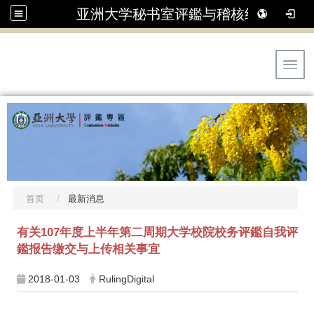
亚洲大学秘书室评鑑与稽核组
Toggl
首页
最新消息
有关107年度上半年第二周期大学校院校务评鑑自我评
鑑报告缴交与上传相关事宜
2018-01-03
RulingDigital