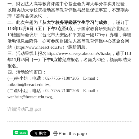
一、财团法人高等教育评鑑中心基金会为与大学分享实务经验，
以期协助大专校院推动高等教育评鑑与品质保证事宜，不定期办
理「高教品保论坛」。
二、此次主题为「
从大学校务评鑑谈学生学习与成效
」，谨订于
113年12月6日（五）下午2点至4点
，于国家教育研究院台北院区
10楼国际会议厅（台北市大安区和平东路一段179号）办理，详细
活动讯息如附件，亦可参阅财团法人高等教育评鑑中心基金会网
站（https://www.heeact.edu.tw）/最新消息。
三、活动采线上报名https://www.surveycake.com/s/6zxkq，请于
113
年11月25日（一）下午6点前
完成报名，名额为80位，额满即结束
报名。
四、活动洽询窗口：
(一)林小姐，电话：02-7755-7100*205，E-mail：
mikolin@heeact.edu.tw。
(二)郭小姐，电话：02-7755-7100*206，E-mail：
wenhsin@heeact.edu.twg。
详细活动讯息.pdf
Print this page
Share