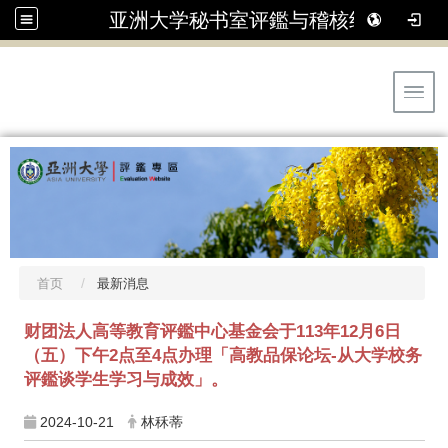
亚洲大学秘书室评鑑与稽核组
Toggl
首页
最新消息
财团法人高等教育评鑑中心基金会于113年12月6日
（五）下午2点至4点办理「高教品保论坛-从大学校务
评鑑谈学生学习与成效」。
2024-10-21
林秝蒂