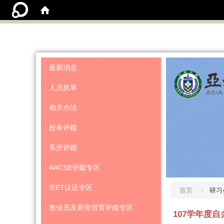
:::
最新消息
人员执掌
相关办法
校务评鑑
系所评鑑
AACSB评鑑专区
IEET认证专区
首页
研习
教保员及师资培育评鑑专区
107学年度自