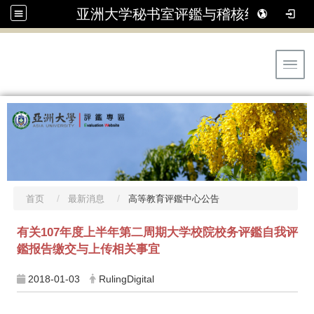
亚洲大学秘书室评鑑与稽核组
Toggl
首页
最新消息
高等教育评鑑中心公告
有关107年度上半年第二周期大学校院校务评鑑自我评
鑑报告缴交与上传相关事宜
2018-01-03
RulingDigital