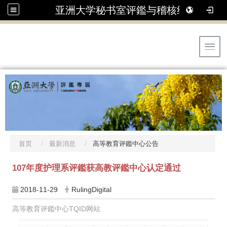
亚洲大学秘书室评鑑与稽核组
Toggl
首页
最新消息
高等教育评鑑中心公告
107年度护理系评鑑获高教评鑑中心认定通过
2018-11-29
RulingDigital
高等教育评鑑中心TQID网站