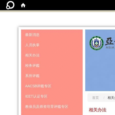
:::
最新消息
人员执掌
相关办法
校务评鑑
系所评鑑
AACSB评鑑专区
IEET认证专区
首页
相关
教保员及师资培育评鑑专区
相关办法