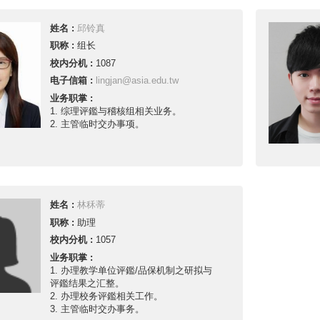
姓名 :
邱铃真
职称 :
组长
校内分机 :
1087
电子信箱 :
lingjan@asia.edu.tw
业务职掌 :
1. 综理评鑑与稽核组相关业务。
2. 主管临时交办事项。
姓名 :
林秝蒂
职称 :
助理
校内分机 :
1057
业务职掌 :
1. 办理教学单位评鑑/品保机制之研拟与
评鑑结果之汇整。
2. 办理校务评鑑相关工作。
3. 主管临时交办事务。