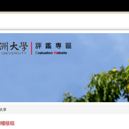
执掌
稽核组