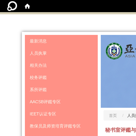
:::
最新消息
人员执掌
相关办法
校务评鑑
系所评鑑
AACSB评鑑专区
IEET认证专区
首页
人员
教保员及师资培育评鑑专区
秘书室评鑑与