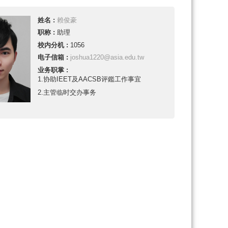
姓名 :
赖俊豪
职称 :
助理
校内分机 :
1056
电子信箱 :
joshua1220@asia.edu.tw
业务职掌 :
1.协助IEET及AACSB评鑑工作事宜
2.主管临时交办事务