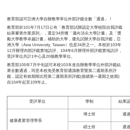
教育部認可亞洲大學自辦教學單位外部評鑑全數「通過」！
教育部於101年7月17日公布「教育部試辦認定大學校院自我評鑑
結果審查作業原則」，選定34所獲「邁向頂尖大學計畫」及「獎
勵大學教學卓越計畫」補助的大學，優先試辦大學自我評鑑，亞
洲大學（Asia University, Taiwan）也是34所之一。本校於103年
12月辦理內部評鑑實地訪評、104年6月辦理外部評鑑實地訪評，
受評單位共計1中心及20個教學單位。
教育部105年7月中旬認可本校103年度自辦教學單位外部評鑑結
果全數通過，同意本校免受教育部通識教育暨第二週期系所評
鑑，認定有效期限比照第二週期系所評鑑(接續第一週期之效期)
自104年起至109年止。
受評單位
學制
結果
博士班
通
健康產業管理學系
碩士班
通