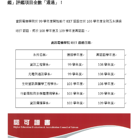
鑑」評鑑項目全數「通過」！