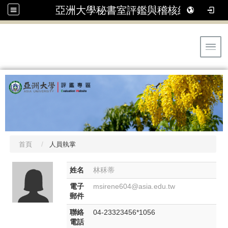
亞洲大學秘書室評鑑與稽核組
Toggl
首頁
人員執掌
姓名
林秝蒂
電子
msirene604@asia.edu.tw
郵件
聯絡
04-23323456*1056
電話