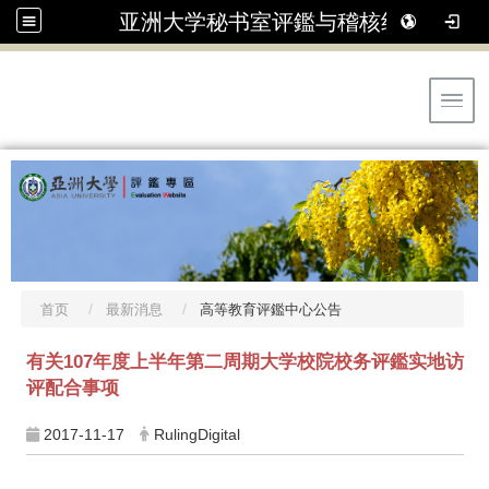
亚洲大学秘书室评鑑与稽核组
Toggl
首页
最新消息
高等教育评鑑中心公告
有关107年度上半年第二周期大学校院校务评鑑实地访
评配合事项
2017-11-17
RulingDigital