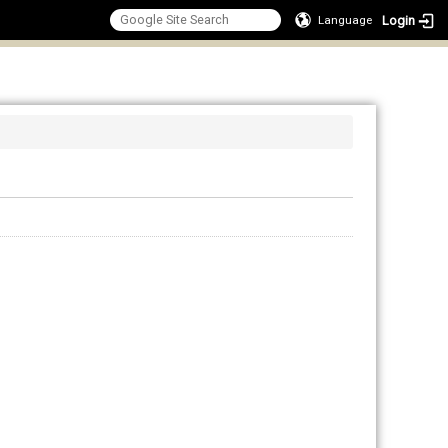
Login
Language
:::