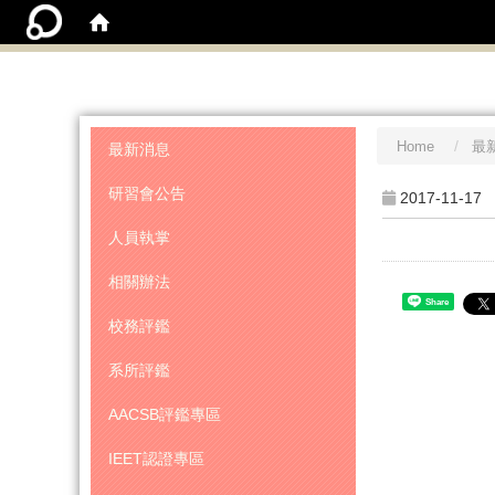
:::
Home
最
最新消息
研習會公告
2017-11-17
人員執掌
相關辦法
Share
校務評鑑
系所評鑑
AACSB評鑑專區
IEET認證專區