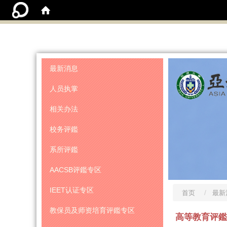
:::
最新消息
人员执掌
相关办法
校务评鑑
系所评鑑
AACSB评鑑专区
IEET认证专区
首页
最新
教保员及师资培育评鑑专区
高等教育评鑑