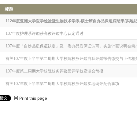
标题
112年度亚洲大学医学检验暨生物技术学系-硕士班自办品保追踪结果(实地访
107年度护理系评鑑获高教评鑑中心认定通过
107年度「自辨品质保证认定」及「委办品质保证认可」实施计画说明会简
有关107年度上半年第二周期大学校院校务评鑑自我评鑑报告缴交与上传相
107年度第二周期大学校院校务评鑑受评学校座谈会简报
有关107年度上半年第二周期大学校院校务评鑑实地访评配合事项
Print this page