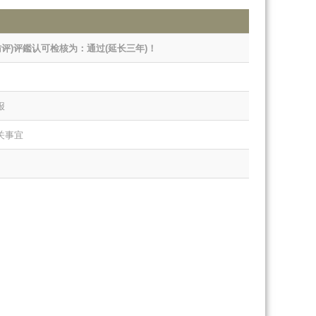
评)评鑑认可检核为：通过(延长三年)！
报
关事宜